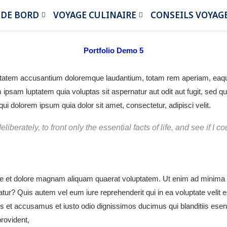
 DE BORD
VOYAGE CULINAIRE
CONSEILS VOYAG
Portfolio Demo 5
uptatem accusantium doloremque laudantium, totam rem aperiam, eaque 
 ipsam luptatem quia voluptas sit aspernatur aut odit aut fugit, sed 
i dolorem ipsum quia dolor sit amet, consectetur, adipisci velit.
iberately, to front only the essential facts of life, and see if I c
e et dolore magnam aliquam quaerat voluptatem. Ut enim ad minima v
tur? Quis autem vel eum iure reprehenderit qui in ea voluptate velit 
os et accusamus et iusto odio dignissimos ducimus qui blanditiis esen
rovident,