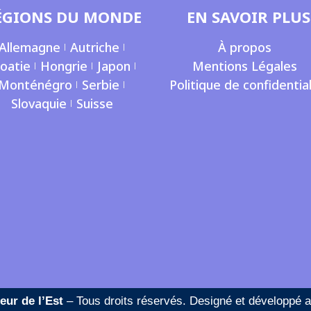
ÉGIONS DU MONDE
EN SAVOIR PLUS
Allemagne
Autriche
À propos
oatie
Hongrie
Japon
Mentions Légales
Monténégro
Serbie
Politique de confidential
Slovaquie
Suisse
eur de l’Est
– Tous droits réservés. Designé et développé 