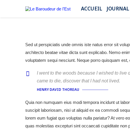
ACCUEIL
JOURNAL
Sed ut perspiciatis unde omnis iste natus error sit vol
architecto beatae vitae dicta sunt explicabo. Nemo enim
voluptatem sequi nesciunt. Neque porro quisquam est, qu
I went to the woods because I wished to live del
came to die, discover that I had not lived.
HENRY DAVID THOREAU
Quia non numquam eius modi tempora incidunt ut labor
suscipit laboriosam, nisi ut aliquid ex ea commodi sequa
lorem eum fugiat quo voluptas nulla pariatur? At vero e
quas molestias excepturi sint occaecati cupiditate non p