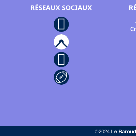
RÉSEAUX SOCIAUX
R
Cr
©2024
Le Baroud