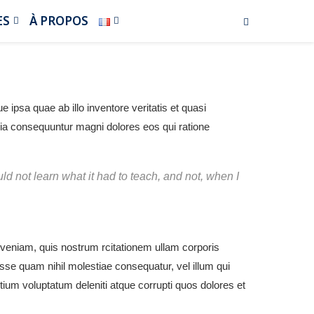
ES
À PROPOS
ipsa quae ab illo inventore veritatis et quasi
quia consequuntur magni dolores eos qui ratione
ould not learn what it had to teach, and not, when I
eniam, quis nostrum rcitationem ullam corporis
esse quam nihil molestiae consequatur, vel illum qui
tium voluptatum deleniti atque corrupti quos dolores et