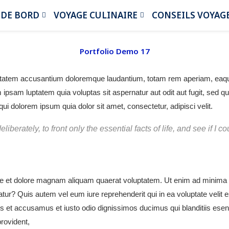
 DE BORD
VOYAGE CULINAIRE
CONSEILS VOYAG
Portfolio Demo 17
uptatem accusantium doloremque laudantium, totam rem aperiam, eaque 
 ipsam luptatem quia voluptas sit aspernatur aut odit aut fugit, sed 
i dolorem ipsum quia dolor sit amet, consectetur, adipisci velit.
iberately, to front only the essential facts of life, and see if I c
e et dolore magnam aliquam quaerat voluptatem. Ut enim ad minima v
tur? Quis autem vel eum iure reprehenderit qui in ea voluptate velit 
os et accusamus et iusto odio dignissimos ducimus qui blanditiis esen
rovident,