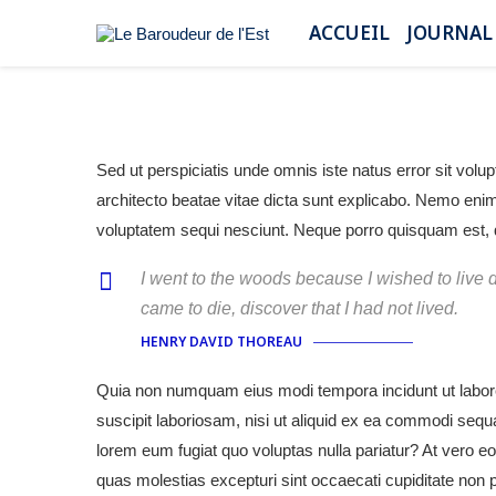
ACCUEIL
JOURNAL
Sed ut perspiciatis unde omnis iste natus error sit vol
architecto beatae vitae dicta sunt explicabo. Nemo enim
voluptatem sequi nesciunt. Neque porro quisquam est, qu
I went to the woods because I wished to live del
came to die, discover that I had not lived.
HENRY DAVID THOREAU
Quia non numquam eius modi tempora incidunt ut labor
suscipit laboriosam, nisi ut aliquid ex ea commodi sequa
lorem eum fugiat quo voluptas nulla pariatur? At vero e
quas molestias excepturi sint occaecati cupiditate non p