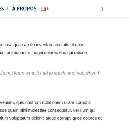
ES
À PROPOS
ipsa quae ab illo inventore veritatis et quasi
quia consequuntur magni dolores eos qui ratione
ould not learn what it had to teach, and not, when I
eniam, quis nostrum rcitationem ullam corporis
esse quam nihil molestiae consequatur, vel illum qui
tium voluptatum deleniti atque corrupti quos dolores et