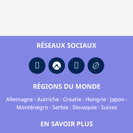
RÉSEAUX SOCIAUX
RÉGIONS DU MONDE
Allemagne
Autriche
Croatie
Hongrie
Japon
Monténégro
Serbie
Slovaquie
Suisse
EN SAVOIR PLUS