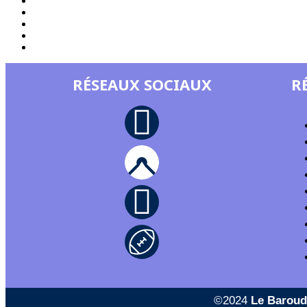
RÉSEAUX SOCIAUX
R
©2024
Le Baroud