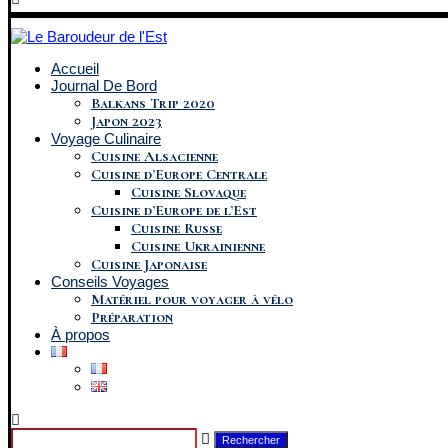
Accueil
Journal De Bord
Balkans Trip 2020
Japon 2023
Voyage Culinaire
Cuisine Alsacienne
Cuisine d’Europe Centrale
Cuisine Slovaque
Cuisine d’Europe de l’Est
Cuisine Russe
Cuisine Ukrainienne
Cuisine Japonaise
Conseils Voyages
Matériel pour voyager à vélo
Préparation
À propos
Rechercher