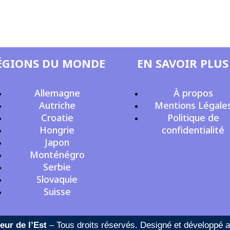
ÉGIONS DU MONDE
EN SAVOIR PLUS
Allemagne
À propos
Autriche
Mentions Légale
Croatie
Politique de
Hongrie
confidentialité
Japon
Monténégro
Serbie
Slovaquie
Suisse
eur de l’Est
– Tous droits réservés. Designé et développé 