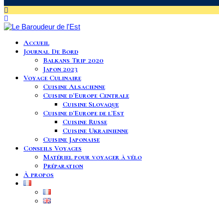
Accueil
Journal De Bord
Balkans Trip 2020
Japon 2023
Voyage Culinaire
Cuisine Alsacienne
Cuisine d’Europe Centrale
Cuisine Slovaque
Cuisine d’Europe de l’Est
Cuisine Russe
Cuisine Ukrainienne
Cuisine Japonaise
Conseils Voyages
Matériel pour voyager à vélo
Préparation
À propos