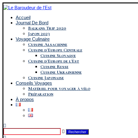
Accueil
Journal De Bord
Balkans Trip 2020
Japon 2023
Voyage Culinaire
Cuisine Alsacienne
Cuisine d’Europe Centrale
Cuisine Slovaque
Cuisine d’Europe de l’Est
Cuisine Russe
Cuisine Ukrainienne
Cuisine Japonaise
Conseils Voyages
Matériel pour voyager à vélo
Préparation
À propos
Rechercher