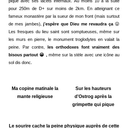
pique avec ses lacets infernaux. Au moins 10 à la suite
pour 250m de D+ sur moins de 2km. En atteignant ce
fameux monastère par la sueur de mon front (mais surtout
de mes jambes),
j’espère que Dieu me revaudra ça
😛
Les fresques du lieu saint sont somptueuses, même sur
les murs en pierre, le monument troglodytes en valait la
peine. Par contre,
les orthodoxes font vraiment des
bisous partout 😀 ,
même sur la stèle avec
une icône au
sol dis donc.
Ma copine matinale la
Sur les hauteurs
mante religieuse
d'Ostrog après la
grimpette qui pique
Le sourire cache la peine physique auprès de cette