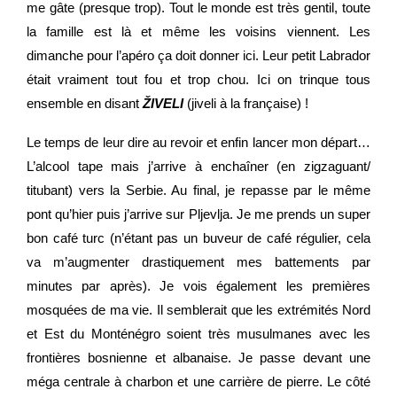
me gâte (presque trop). Tout le monde est très gentil, toute
la famille est là et même les voisins viennent. Les
dimanche pour l’apéro ça doit donner ici. Leur petit Labrador
était vraiment tout fou et trop chou. Ici on trinque tous
ensemble en disant
ŽIVELI
(jiveli à la française) !
Le temps de leur dire au revoir et enfin lancer mon départ…
L’alcool tape mais j’arrive à enchaîner (en zigzaguant/
titubant) vers la Serbie. Au final, je repasse par le même
pont qu’hier puis j’arrive sur Pljevlja. Je me prends un super
bon café turc (n’étant pas un buveur de café régulier, cela
va m’augmenter drastiquement mes battements par
minutes par après). Je vois également les premières
mosquées de ma vie. Il semblerait que les extrémités Nord
et Est du Monténégro soient très musulmanes avec les
frontières bosnienne et albanaise. Je passe devant une
méga centrale à charbon et une carrière de pierre. Le côté