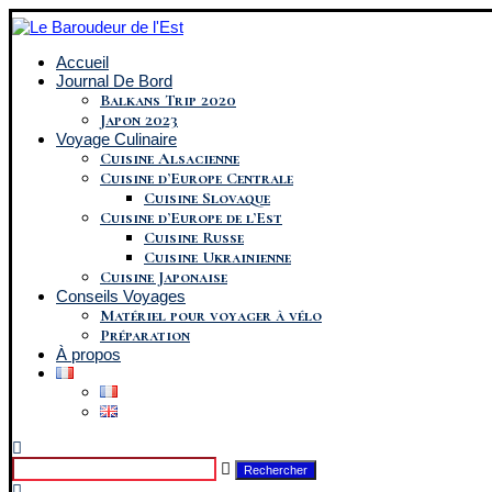
Accueil
Journal De Bord
Balkans Trip 2020
Japon 2023
Voyage Culinaire
Cuisine Alsacienne
Cuisine d’Europe Centrale
Cuisine Slovaque
Cuisine d’Europe de l’Est
Cuisine Russe
Cuisine Ukrainienne
Cuisine Japonaise
Conseils Voyages
Matériel pour voyager à vélo
Préparation
À propos
Rechercher