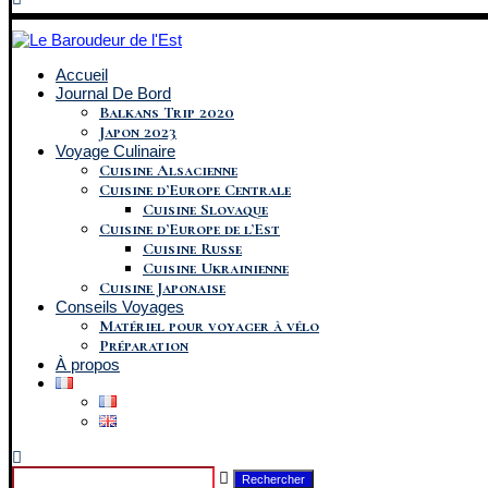
Accueil
Journal De Bord
Balkans Trip 2020
Japon 2023
Voyage Culinaire
Cuisine Alsacienne
Cuisine d’Europe Centrale
Cuisine Slovaque
Cuisine d’Europe de l’Est
Cuisine Russe
Cuisine Ukrainienne
Cuisine Japonaise
Conseils Voyages
Matériel pour voyager à vélo
Préparation
À propos
Rechercher