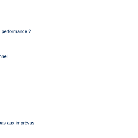
de performance ?
onnel
ez pas aux imprévus