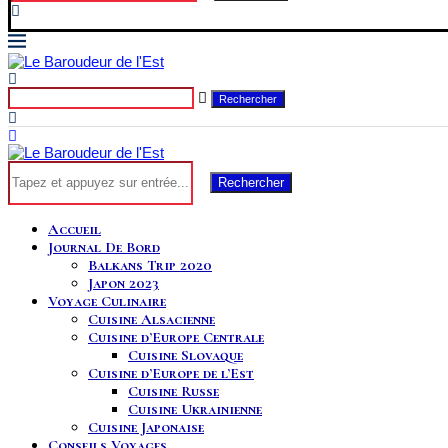
Rechercher
Rechercher
Accueil
Journal De Bord
Balkans Trip 2020
Japon 2023
Voyage Culinaire
Cuisine Alsacienne
Cuisine d’Europe Centrale
Cuisine Slovaque
Cuisine d’Europe de l’Est
Cuisine Russe
Cuisine Ukrainienne
Cuisine Japonaise
Conseils Voyages