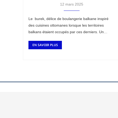
12 mars 2025
Le burek, délice de boulangerie balkane inspiré
des cuisines ottomanes lorsque les territoires
balkans étaient occupés par ces derniers. Un
héritage que se partage tous les pays de la région
EN SAVOIR PLUS
…