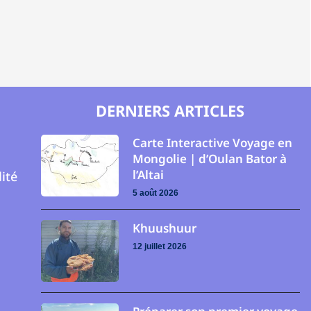
DERNIERS ARTICLES
Carte Interactive Voyage en
Mongolie | d’Oulan Bator à
l’Altai
lité
5 août 2026
Khuushuur
12 juillet 2026