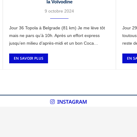
la Voïvodine
9 octobre 2024
Jour 36 Topola à Belgrade (81 km) Je me lève tôt
Jour 29
mais ne pars qu’à 10h. Après un effort express
toutous
jusqu’en milieu d’après-midi et un bon Coca
reste d
désaltérant, j’arrive par …
…
EN SAVOIR PLUS
EN S
INSTAGRAM